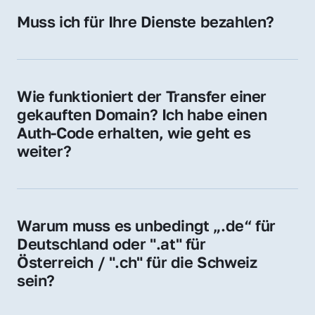
Hosting-Anbieter) fallen geringe laufende 
Muss ich für Ihre Dienste bezahlen?
Gebühren an. Diese bewegen sich für .de 
Nein, bei uns zahlen Sie nur den Kaufpreis 
Domains bei ca. 5€ / Jahr
der Domain – ohne zusätzliche Vermittlungs- 
oder Servicegebühren.
Wie funktioniert der Transfer einer 
gekauften Domain? Ich habe einen 
Auth-Code erhalten, wie geht es 
weiter?
Mit dem Auth-Code beauftragen Sie Ihren 
Provider, die Domain zu übernehmen. Gerne 
begleiten wir Sie bei diesem einfachen und 
Warum muss es unbedingt „.de“ für 
schnellen Prozess.
Deutschland oder ".at" für 
Österreich / ".ch" für die Schweiz 
sein?
Diese Endungen stehen für regionale 