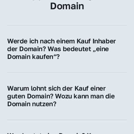
Domain
Werde ich nach einem Kauf Inhaber 
der Domain? Was bedeutet „eine 
Domain kaufen“?
Ja, Sie werden der offizielle Domain-Inhaber. 
Sie erhalten alle Rechte zur Nutzung, 
Verwaltung oder Weiterveräußerung der 
Warum lohnt sich der Kauf einer 
Domain.
guten Domain? Wozu kann man die 
Domain nutzen?
Eine starke Domain steigert Sichtbarkeit, 
Vertrauen und Markenwert. Nutzen Sie sie 
für Ihre Website, Weiterleitung, E-Mail-