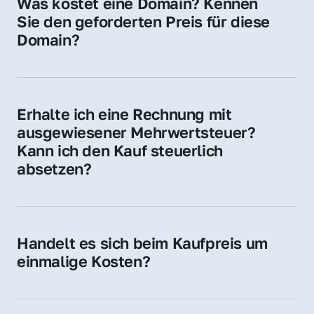
Was kostet eine Domain? Kennen 
Adressen oder als digitale Investition.
Sie den geforderten Preis für diese 
Domain?
Der Preis variiert je nach Domain. Für diese 
Domain liegt ein konkreter Kaufpreis vor – 
kontaktieren Sie uns gerne für ein 
Erhalte ich eine Rechnung mit 
unverbindliches Angebot.
ausgewiesener Mehrwertsteuer? 
Kann ich den Kauf steuerlich 
absetzen?
Ja, Sie erhalten eine Rechnung mit MwSt. 
Für Unternehmen ist der Kauf in der Regel 
steuerlich absetzbar.
Handelt es sich beim Kaufpreis um 
einmalige Kosten?
Ja. Der Kaufpreis ist einmalig. Nur beim 
späteren Betrieb der Domain (z. B. beim 