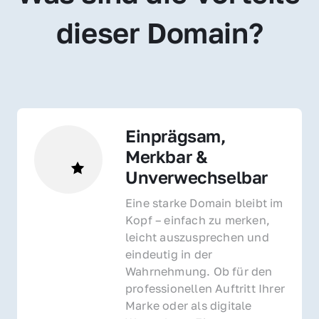
dieser Domain?
Einprägsam, 
Merkbar & 
Unverwechselbar
Eine starke Domain bleibt im 
Kopf – einfach zu merken, 
leicht auszusprechen und 
eindeutig in der 
Wahrnehmung. Ob für den 
professionellen Auftritt Ihrer 
Marke oder als digitale 